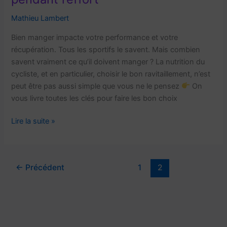
Mathieu Lambert
Bien manger impacte votre performance et votre
récupération. Tous les sportifs le savent. Mais combien
savent vraiment ce qu’il doivent manger ? La nutrition du
cycliste, et en particulier, choisir le bon ravitaillement, n’est
peut être pas aussi simple que vous ne le pensez
On
vous livre toutes les clés pour faire les bon choix
Nutrition
Lire la suite »
du
cycliste:
l’alimentation
←
Précédent
1
2
pendant
l’effort