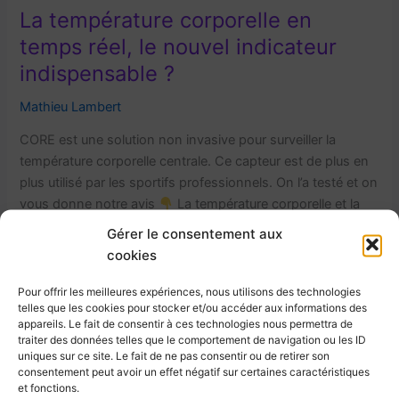
La température corporelle en
temps réel, le nouvel indicateur
indispensable ?
Mathieu Lambert
CORE est une solution non invasive pour surveiller la
température corporelle centrale. Ce capteur est de plus en
plus utilisé par les sportifs professionnels. On l’a testé et on
vous donne notre avis
La température corporelle et la
performance Au repos, la température corporelle centrale
Gérer le consentement aux
normale se situe entre 36,1 °C et 37,8 °C. Cependant,
cookies
pendant l’exercice, cette température évolue
Pour offrir les meilleures expériences, nous utilisons des technologies
La
telles que les cookies pour stocker et/ou accéder aux informations des
Lire la suite »
appareils. Le fait de consentir à ces technologies nous permettra de
température
traiter des données telles que le comportement de navigation ou les ID
corporelle
uniques sur ce site. Le fait de ne pas consentir ou de retirer son
en
consentement peut avoir un effet négatif sur certaines caractéristiques
et fonctions.
temps