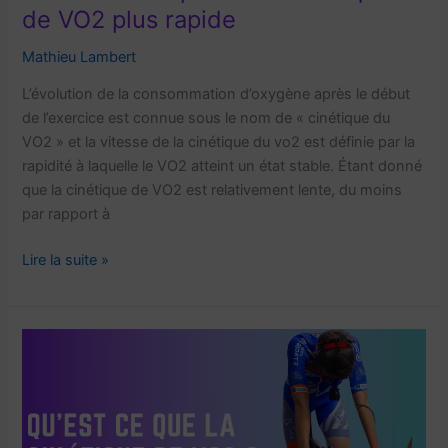
de VO2 plus rapide
Mathieu Lambert
L’évolution de la consommation d’oxygène après le début
de l’exercice est connue sous le nom de « cinétique du
VO2 » et la vitesse de la cinétique du vo2 est définie par la
rapidité à laquelle le VO2 atteint un état stable. Étant donné
que la cinétique de VO2 est relativement lente, du moins
par rapport à
Atteignez
Lire la suite »
votre
plein
potentiel
:
Entraînement
pour
une