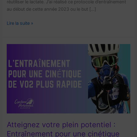
réutiliser le lactate. J’ai réalisé ce protocole d’entraînement
au début de cette année 2023 ou le but […]
Comment
Lire la suite »
progresser
au
seuil
2
?
(étude
de
cas)
Atteignez votre plein potentiel :
Entraînement pour une cinétique