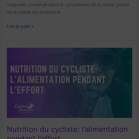
organelle contenue dans le cytoplasme de la cellule (partie
de la cellule qui entoure le
Qu’est
Lire la suite »
ce
que
les
mitochondries
?
Nutrition du cycliste: l’alimentation
pendant l’effort