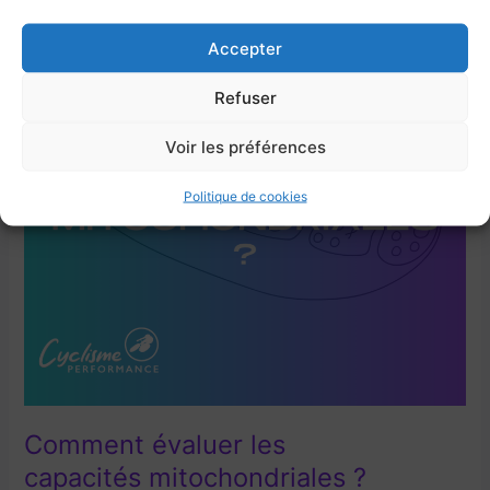
réel,
le
Accepter
nouvel
Refuser
indicateur
indispensable
Voir les préférences
?
Politique de cookies
Comment évaluer les
capacités mitochondriales ?