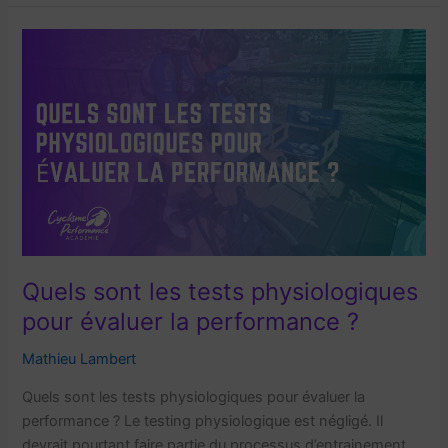
que
la
cinétique
de
VO2
?
Quels sont les tests physiologiques
pour évaluer la performance ?
Mathieu Lambert
Quels sont les tests physiologiques pour évaluer la
performance ? Le testing physiologique est négligé. Il
devrait pourtant faire partie du processus d’entrainement.