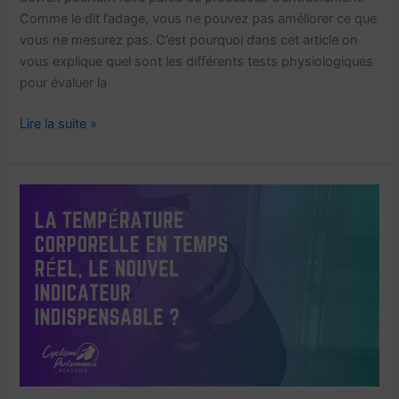
Comme le dit l’adage, vous ne pouvez pas améliorer ce que
vous ne mesurez pas. C’est pourquoi dans cet article on
vous explique quel sont les différents tests physiologiques
pour évaluer la
Quels
Lire la suite »
sont
les
tests
physiologiques
pour
évaluer
la
performance
?